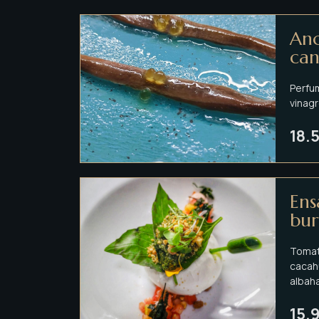
Anc
can
Perfu
vinagr
18.
Ens
bur
Tomat
cacahu
albaha
15.