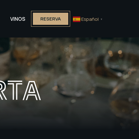
VINOS
RESERVA
Español
▼
RTA