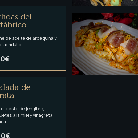
hoas del
tábrico
me de aceite de arbequina y
e agridulce
50€
alada de
rata
e, pesto de jengibre,
etes a la miel y vinagreta
ca .
90€