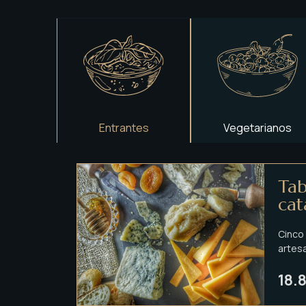
Entrantes
Vegetarianos
Tab
cat
Cinco
artes
18.