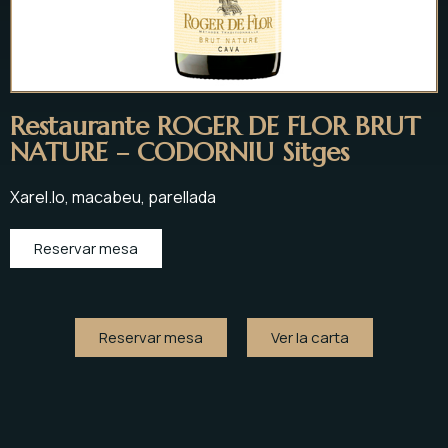
Restaurante ROGER DE FLOR BRUT
NATURE – CODORNIU Sitges
Xarel.lo, macabeu, parellada
Reservar mesa
Reservar mesa
Ver la carta