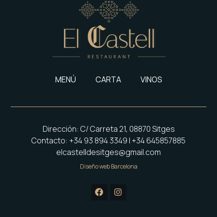
MENÚ
CARTA
VINOS
Dirección: C/ Carreta 21, 08870 Sitges
Contacto: +34 93 894 3349 | +34 645857885
elcastelldesitges@gmail.com
Diseño web Barcelona