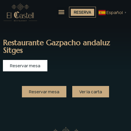
Español
RESERVA
▼
Restaurante Gazpacho andaluz
Sitges
Reservar mesa
Reservar mesa
Ver la carta