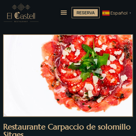
Español
RESERVA
▼
Restaurante Carpaccio de solomillo
Sitges